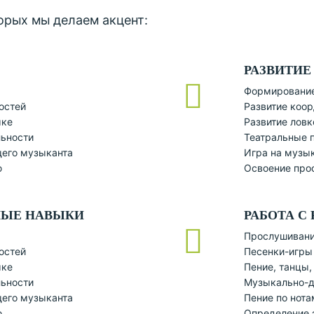
торых мы делаем акцент:
РАЗВИТИЕ
Формирование
остей
Развитие коо
ыке
Развитие ловк
льности
Театральные 
его музыканта
Игра на музы
ю
Освоение про
НЫЕ НАВЫКИ
РАБОТА С
Прослушивани
остей
Песенки-игры
ыке
Пение, танцы,
льности
Музыкально-д
его музыканта
Пение по нота
ю
Определение 