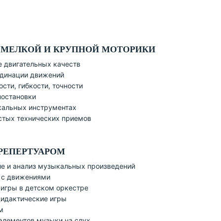
 МЕЛКОЙ И КРУПНОЙ МОТОРИКИ
 двигательных качеств
рдинации движений
ости, гибкости, точности
постановки
кальных инструментах
стых технических приемов
 РЕПЕРТУАРОМ
е и анализ музыкальных произведений
 с движениями
 игры в детском оркестре
идактические игры
м
элементов музыки на слух